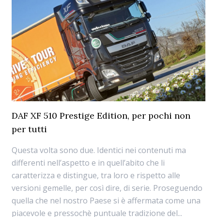
DAF XF 510 Prestige Edition, per pochi non
per tutti
Questa volta sono due. Identici nei contenuti ma
differenti nell’aspetto e in quell’abito che li
caratterizza e distingue, tra loro e rispetto alle
versioni gemelle, per così dire, di serie. Proseguendo
quella che nel nostro Paese si è affermata come una
piacevole e pressochè puntuale tradizione del...