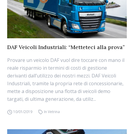
DAF Veicoli Industriali: “Metteteci alla prova”
Provare un veicolo DAF vuol dire toccare con mano il
reale risparmio in termini di costi di gestione
derivanti dall’utilizzo dei nostri mezzi. DAF Veicoli
Industriali, tramite la propria rete di concessionarie,
mette a disposizione una flotta di veicoli demo
targati, di ultima generazione, da utiliz...
10/01/2019
In Vetrina