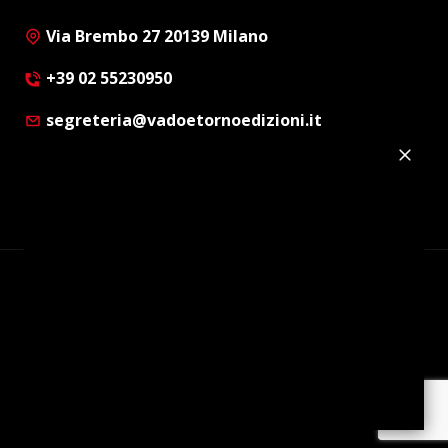
Via Brembo 27 20139 Milano
+39 02 55230950
segreteria@vadoetornoedizioni.it
Privacy Policy
Cookie Policy
Customer Privacy Policy
Facebook
Twitter
Instagram
Linkedin
© Copyright 2012 - 2026 | Vado e Torno Edizioni |
Tutti i diritti riservati | P.I. : 08514160152