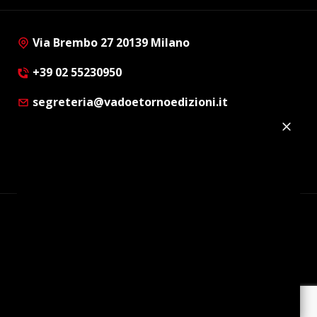
Via Brembo 27 20139 Milano
+39 02 55230950
segreteria@vadoetornoedizioni.it
Privacy Policy
Cookie Policy
Customer Privacy Policy
Facebook
Twitter
Instagram
Linkedin
© Copyright 2012 - 2026 | Vado e Torno Edizioni |
Tutti i diritti riservati | P.I. : 08514160152