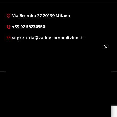
Via Brembo 27 20139 Milano
+39 02 55230950
segreteria@vadoetornoedizioni.it
Privacy Policy
Cookie Policy
Customer Privacy Policy
Facebook
Twitter
Instagram
Linkedin
© Copyright 2012 - 2026 | Vado e Torno Edizioni |
Tutti i diritti riservati | P.I. : 08514160152