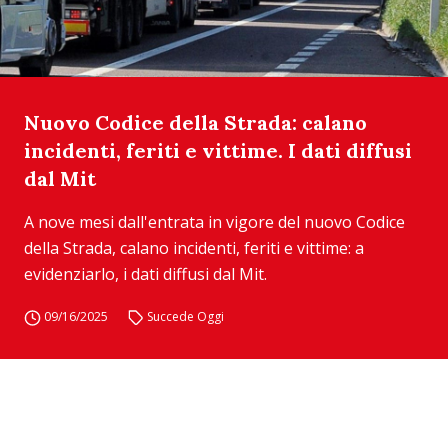
Nuovo Codice della Strada: calano
incidenti, feriti e vittime. I dati diffusi
dal Mit
A nove mesi dall'entrata in vigore del nuovo Codice
della Strada, calano incidenti, feriti e vittime: a
evidenziarlo, i dati diffusi dal Mit.
09/16/2025
Succede Oggi