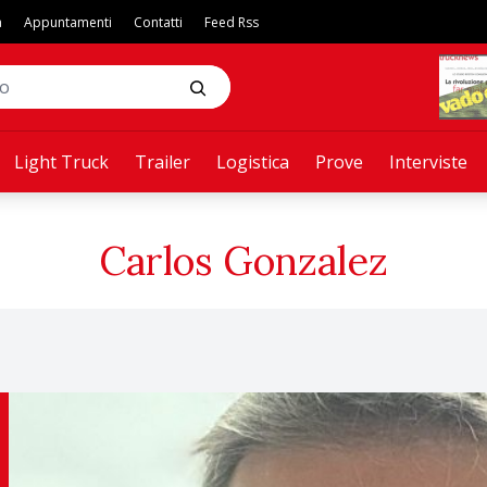
a
Appuntamenti
Contatti
Feed Rss
Light Truck
Trailer
Logistica
Prove
Interviste
Carlos Gonzalez