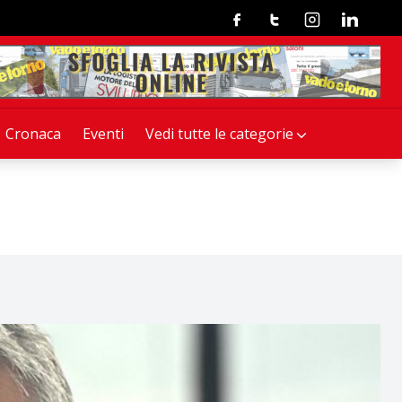
Facebook
Twitter
Instagram
Linkedin
Cronaca
Eventi
Vedi tutte le categorie