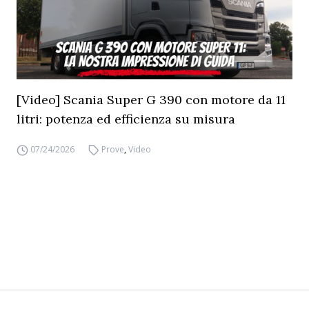
[Video] Scania Super G 390 con motore da 11
litri: potenza ed efficienza su misura
07/24/2026
Prove
,
Video