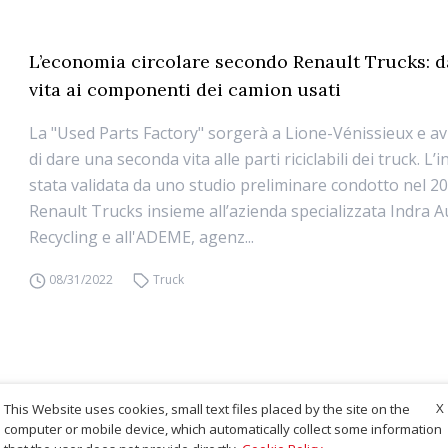
L’economia circolare secondo Renault Trucks: 
vita ai componenti dei camion usati
La "Used Parts Factory" sorgerà a Lione-Vénissieux e avr
di dare una seconda vita alle parti riciclabili dei truck. L’i
stata validata da uno studio preliminare condotto nel 2
Renault Trucks insieme all’azienda specializzata Indra 
Recycling e all'ADEME, agenz...
08/31/2022
Truck
X
This Website uses cookies, small text files placed by the site on the
computer or mobile device, which automatically collect some information