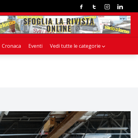
Facebook
Twitter
Instagram
Linkedin
Cronaca
Eventi
Vedi tutte le categorie