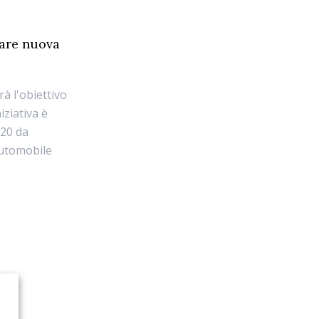
dare nuova
à l'obiettivo
niziativa è
020 da
Automobile