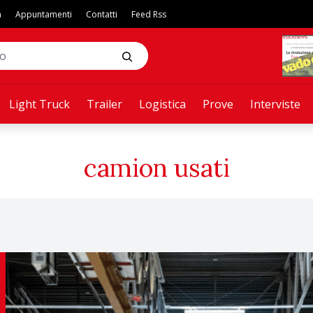
a
Appuntamenti
Contatti
Feed Rss
Light Truck
Trailer
Logistica
Prove
Interviste
camion usati