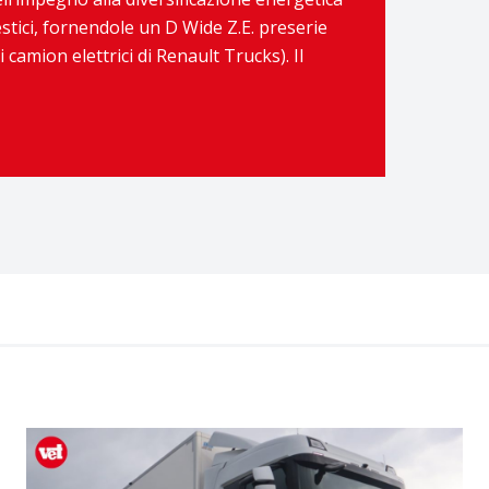
omestici, fornendole un D Wide Z.E. preserie
camion elettrici di Renault Trucks). Il