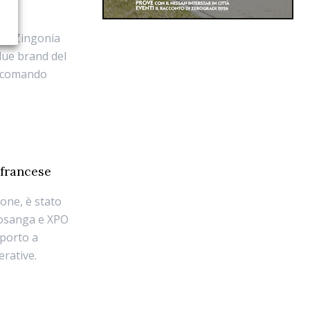
 di Zingonia
due brand del
i comando
 francese
ione, è stato
 Losanga e XPO
sporto a
erative.