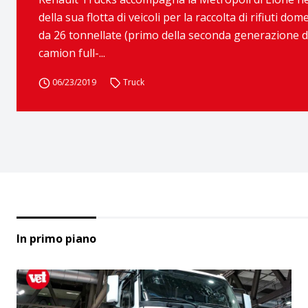
della sua flotta di veicoli per la raccolta di rifiuti d
da 26 tonnellate (primo della seconda generazione di 
camion full-...
06/23/2019
Truck
In primo piano