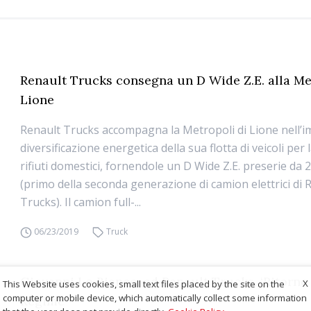
Renault Trucks consegna un D Wide Z.E. alla Me
Lione
Renault Trucks accompagna la Metropoli di Lione nell’i
diversificazione energetica della sua flotta di veicoli per l
rifiuti domestici, fornendole un D Wide Z.E. preserie da 
(primo della seconda generazione di camion elettrici di 
Trucks). Il camion full-...
06/23/2019
Truck
Giovanni Lo Bianco, ad Renault Trucks. ‘Ritorno 
X
This Website uses cookies, small text files placed by the site on the
computer or mobile device, which automatically collect some information
Régime’