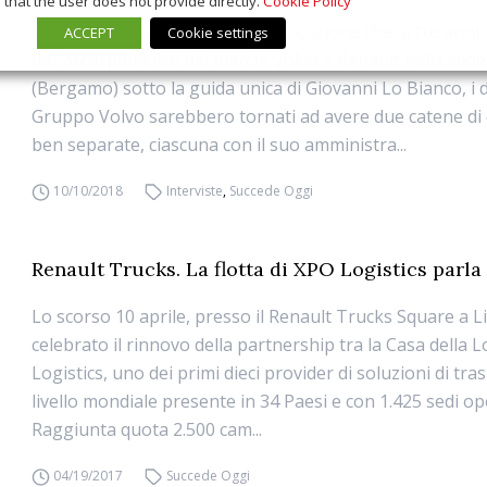
that the user does not provide directly.
Cookie Policy
È del 15 giugno scorso la comunicazione che, a tre anni
ACCEPT
Cookie settings
dall’accorpamento dei marchi Volvo e Renault nella sede
(Bergamo) sotto la guida unica di Giovanni Lo Bianco, i 
Gruppo Volvo sarebbero tornati ad avere due catene d
ben separate, ciascuna con il suo amministra...
10/10/2018
Interviste
,
Succede Oggi
Renault Trucks. La flotta di XPO Logistics parla
Lo scorso 10 aprile, presso il Renault Trucks Square a L
celebrato il rinnovo della partnership tra la Casa della
Logistics, uno dei primi dieci provider di soluzioni di tra
livello mondiale presente in 34 Paesi e con 1.425 sedi op
Raggiunta quota 2.500 cam...
04/19/2017
Succede Oggi