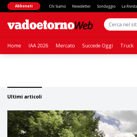
Abbonati
Chi Siamo
Newsletter
Sondaggio
La Rivist
Home
IAA 2026
Mercato
Succede Oggi
Truck
Ultimi articoli