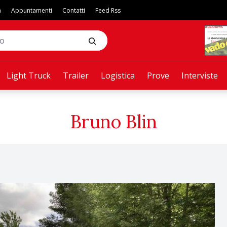
a
Appuntamenti
Contatti
Feed Rss
Light Truck
Trailer
Logistica
Prove
Interviste
Bruno Blin