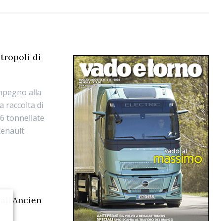
tropoli di
mpegno alla
a raccolta di
26 tonnellate
Renault
all’Ancien