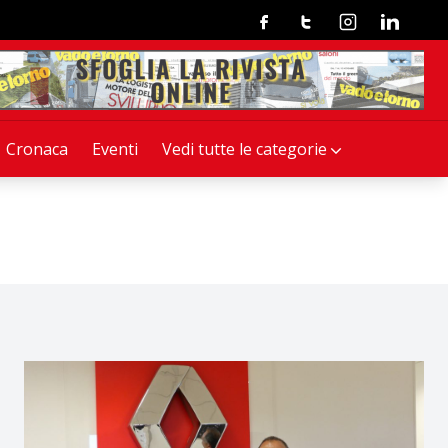
Facebook
Twitter
Instagram
Linkedin
Cronaca
Eventi
Vedi tutte le categorie