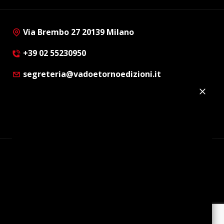
Via Brembo 27 20139 Milano
+39 02 55230950
segreteria@vadoetornoedizioni.it
Privacy Policy
Cookie Policy
Customer Privacy Policy
Facebook
Twitter
Instagram
Linkedin
© Copyright 2012 - 2026 | Vado e Torno Edizioni |
Tutti i diritti riservati | P.I. : 08514160152