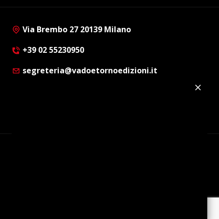
Via Brembo 27 20139 Milano
+39 02 55230950
segreteria@vadoetornoedizioni.it
Privacy Policy
Cookie Policy
Customer Privacy Policy
Facebook
Twitter
Instagram
Linkedin
© Copyright 2012 - 2026 | Vado e Torno Edizioni |
Tutti i diritti riservati | P.I. : 08514160152