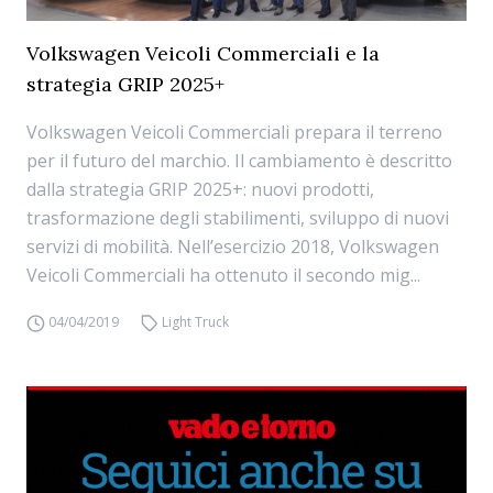
Volkswagen Veicoli Commerciali e la
strategia GRIP 2025+
Volkswagen Veicoli Commerciali prepara il terreno
per il futuro del marchio. Il cambiamento è descritto
dalla strategia GRIP 2025+: nuovi prodotti,
trasformazione degli stabilimenti, sviluppo di nuovi
servizi di mobilità. Nell’esercizio 2018, Volkswagen
Veicoli Commerciali ha ottenuto il secondo mig...
04/04/2019
Light Truck