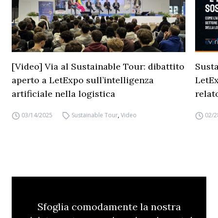
[Video] Via al Sustainable Tour: dibattito
Sust
aperto a LetExpo sull’intelligenza
LetEx
artificiale nella logistica
relat
03/14/2025
Sustainable Tour
,
Video
02/2
Sfoglia comodamente la nostra