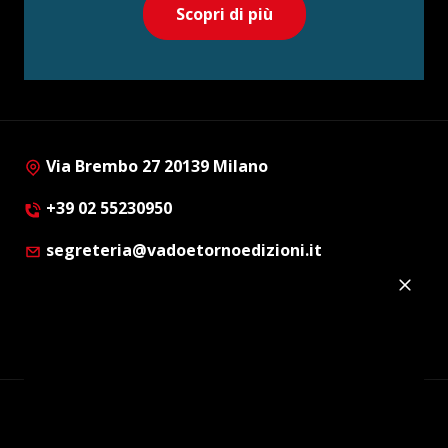
Scopri di più
Via Brembo 27 20139 Milano
+39 02 55230950
segreteria@vadoetornoedizioni.it
Privacy Policy
Cookie Policy
Customer Privacy Policy
Facebook
Twitter
Instagram
Linkedin