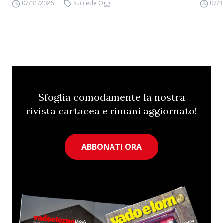
07/31/2026
Succede Oggi
07/3
Sfoglia comodamente la nostra
rivista cartacea e rimani aggiornato!
ABBONATI ORA