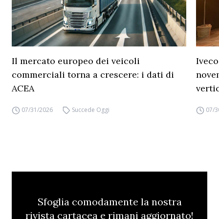
Il mercato europeo dei veicoli
Iveco
commerciali torna a crescere: i dati di
novem
ACEA
verti
07/31/2026
Succede Oggi
07/3
Sfoglia comodamente la nostra
rivista cartacea e rimani aggiornato!