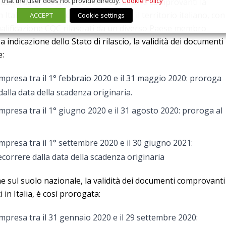
that the user does not provide directly.
Cookie Policy
rritorio dell’UE e dello SEE con documenti comprovanti la
 Italia e alla 2) circolazione su tutto il territorio italiano, con
ACCEPT
Cookie settings
alificazione CQC rilasciati da un diverso Paese membro
a indicazione dello Stato di rilascio, la validità dei documenti
:
mpresa tra il 1° febbraio 2020 e il 31 maggio 2020: proroga
dalla data della scadenza originaria.
presa tra il 1° giugno 2020 e il 31 agosto 2020: proroga al
mpresa tra il 1° settembre 2020 e il 30 giugno 2021:
correre dalla data della scadenza originaria
one sul suolo nazionale, la validità dei documenti comprovanti
i in Italia, è così prorogata:
mpresa tra il 31 gennaio 2020 e il 29 settembre 2020: