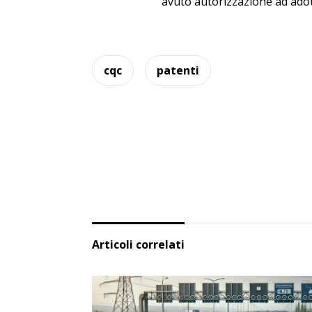
avuto autorizzazione ad adot
cqc
patenti
Articoli correlati