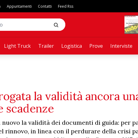
a
Appuntamenti
Contatti
Feed Rss
Light Truck
Trailer
Logistica
Prove
Interviste
ogata la validità ancora un
ve scadenze
nuovo la validità dei documenti di guida: per pa
l rinnovo, in linea con il perdurare della crisi 