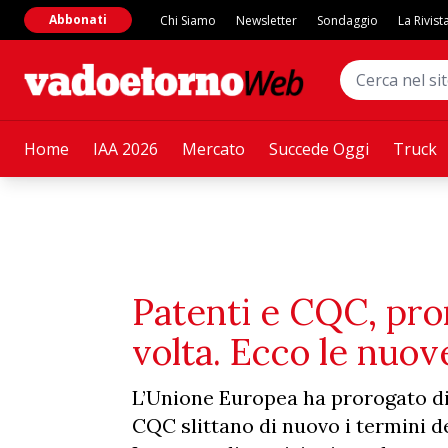
Abbonati
Chi Siamo
Newsletter
Sondaggio
La Rivist
Home
IAA 2026
Mercato
Succede Oggi
Truck
Patenti e CQC, pror
volta. Ecco le nuo
L’Unione Europea ha prorogato di 
CQC slittano di nuovo i termini de