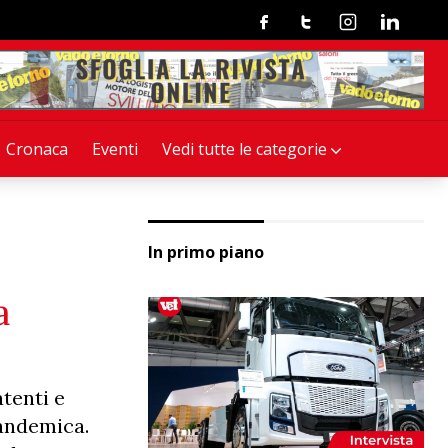
Facebook
Twitter
Instagram
Linkedin
Cronaca
Eventi
Vedi tutte le categorie
In primo piano
a
tenti e
pandemica.