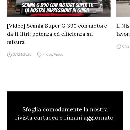
[Video] Scania Super G 390 con motore
Il Ni
da 11 litri: potenza ed efficienza su
lavor
misura
07/2
07/24/2026
Prove
,
Video
Sfoglia comodamente la nostra
rivista cartacea e rimani aggiornato!