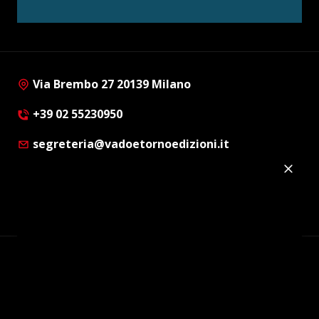
Via Brembo 27 20139 Milano
+39 02 55230950
segreteria@vadoetornoedizioni.it
Privacy Policy
Cookie Policy
Customer Privacy Policy
Facebook
Twitter
Instagram
Linkedin