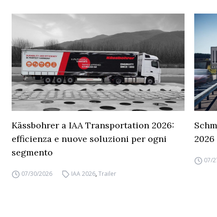
Kässbohrer a IAA Transportation 2026:
Schmi
efficienza e nuove soluzioni per ogni
2026
segmento
07/2
07/30/2026
IAA 2026
,
Trailer