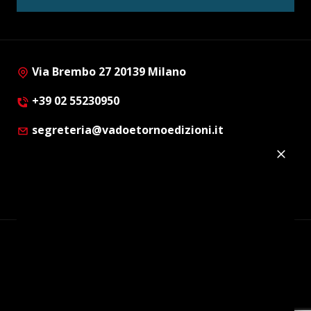
Via Brembo 27 20139 Milano
+39 02 55230950
segreteria@vadoetornoedizioni.it
Privacy Policy
Cookie Policy
Customer Privacy Policy
Facebook
Twitter
Instagram
Linkedin
© Copyright 2012 - 2026 | Vado e Torno Edizioni |