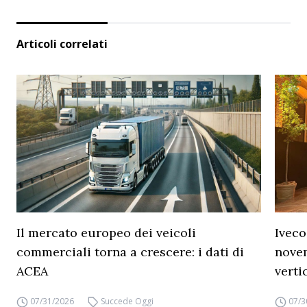
Articoli correlati
Il mercato europeo dei veicoli
Iveco
commerciali torna a crescere: i dati di
novem
ACEA
verti
07/31/2026
Succede Oggi
07/3