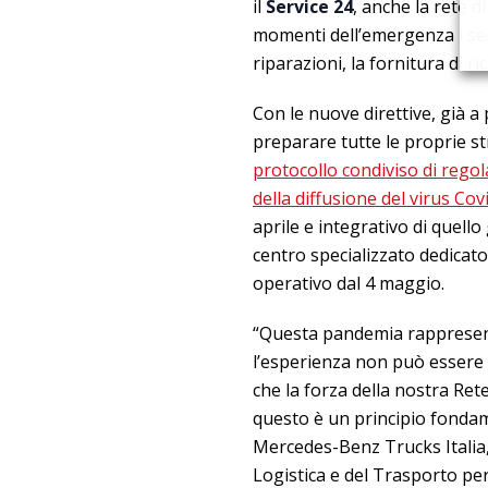
il
Service 24
, anche la rete d
momenti dell’emergenza i serv
riparazioni, la fornitura di ri
Con le nuove direttive, già a
preparare tutte le proprie s
protocollo condiviso di rego
della diffusione del virus Cov
aprile e integrativo di quell
centro specializzato dedicat
operativo dal 4 maggio.
“Questa pandemia rappresenta
l’esperienza non può essere 
che la forza della nostra Ret
questo è un principio fondam
Mercedes-Benz Trucks Italia, l
Logistica e del Trasporto pe