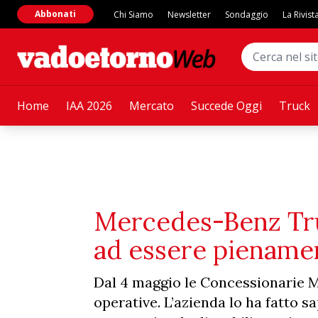
Abbonati
Chi Siamo
Newsletter
Sondaggio
La Rivist
Home
IAA 2026
Mercato
Succede Oggi
Truck
Mercedes-Benz Tru
ad essere piename
Dal 4 maggio le Concessionarie 
operative. L’azienda lo ha fatto s