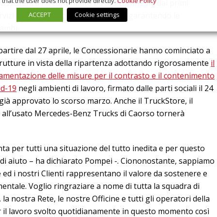
that the user does not provide directly.
Cookie Policy
i assistenza ha continuato ad assicurare sin dai primi
ACCEPT
Cookie settings
izi essenziali di officine e logistica garantendo le
cambi.
 partire dal 27 aprile, le Concessionarie hanno cominciato a
trutture in vista della ripartenza adottando rigorosamente
il
lamentazione delle misure per il contrasto e il contenimento
id-19
negli ambienti di lavoro, firmato dalle parti sociali il 24
o già approvato lo scorso marzo. Anche il TruckStore, il
o all’usato Mercedes-Benz Trucks di Caorso tornerà
 per tutti una situazione del tutto inedita e per questo
di aiuto – ha dichiarato Pompei -. Ciononostante, sappiamo
e ed i nostri Clienti rappresentano il valore da sostenere e
entale. Voglio ringraziare a nome di tutta la squadra di
a nostra Rete, le nostre Officine e tutti gli operatori della
r il lavoro svolto quotidianamente in questo momento così