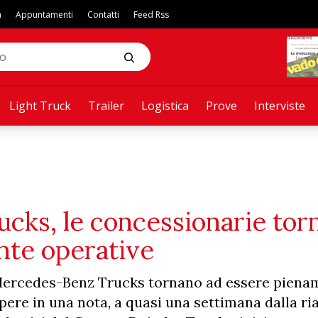
a
Appuntamenti
Contatti
Feed Rss
Light Truck
Trailer
Logistica
Prove
Interviste
cks, le concessionarie tor
nte operative
Mercedes-Benz Trucks tornano ad essere piena
apere in una nota, a quasi una settimana dalla r