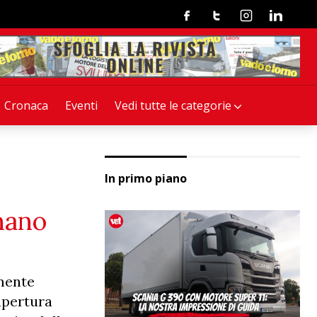
Facebook
Twitter
Instagram
Linkedin
Cronaca
Eventi
Vedi tutte le categorie
In primo piano
nano
mente
iapertura