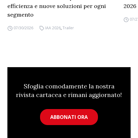
efficienza e nuove soluzioni per ogni
2026
segmento
07/2
07/30/2026
IAA 2026
,
Trailer
Sfoglia comodamente la nostra
rivista cartacea e rimani aggiornato!
ABBONATI ORA