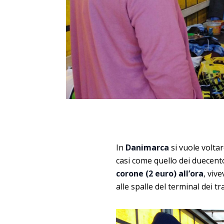
In
Danimarca
si vuole volta
casi come quello dei duecento 
corone (2 euro) all’ora
, viv
alle spalle del terminal dei t