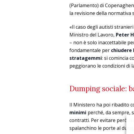
(Parlamento) di Copenaghen s
la revisione della normativa 
«Il caso degli autisti stranier
Ministro del Lavoro,
Peter 
– non è solo inaccettabile p
fondamentale per
chiudere l
stratagemmi
: si comincia c
peggiorano le condizioni di lav
Dumping sociale: ba
Il Ministero ha poi ribadit
minimi
perché, da sempre, so
contratti. Per evitare però c
spalanchino le porte al dumpi