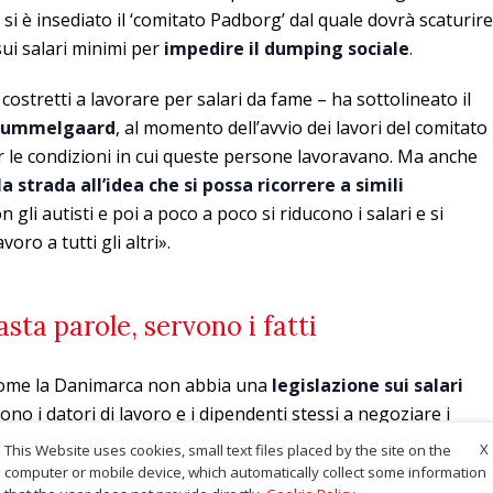
i è insediato il ‘comitato Padborg’ dal quale dovrà scaturire
sui salari minimi per
impedire il dumping sociale
.
i costretti a lavorare per salari da fame – ha sottolineato il
Hummelgaard
, al momento dell’avvio dei lavori del comitato
er le condizioni in cui queste persone lavoravano. Ma anche
a strada all’idea che si possa ricorrere a simili
on gli autisti e poi a poco a poco si riducono i salari e si
oro a tutti gli altri».
sta parole, servono i fatti
o come la Danimarca non abbia una
legislazione sui salari
no i datori di lavoro e i dipendenti stessi a negoziare i
he questi sotterfugi e il cabotaggio con targa straniera
X
This Website uses cookies, small text files placed by the site on the
ng sociale, politica e sindacato, attraverso il
comitato
computer or mobile device, which automatically collect some information