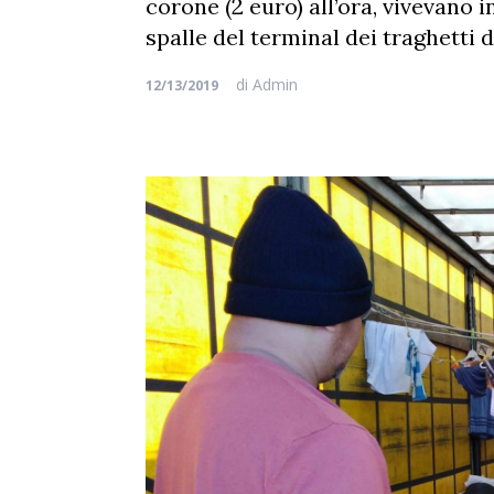
corone (2 euro) all’ora, vivevano 
spalle del terminal dei traghetti 
di
Admin
12/13/2019