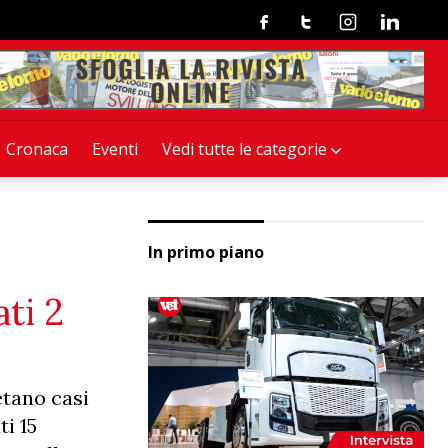
Facebook
Twitter
Instagram
Linkedin
Cronaca
Eventi
Vedi tutte le categorie
In primo piano
ati 2
etano casi
ti 15