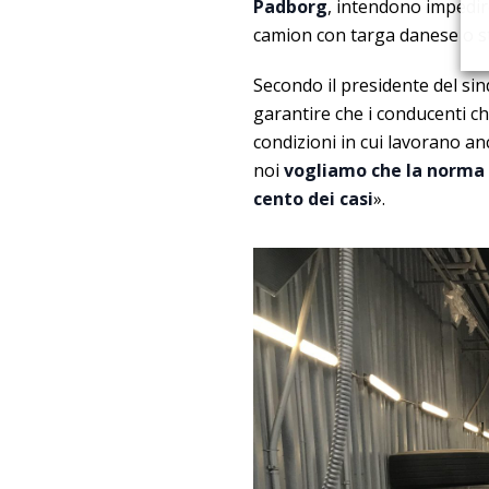
Padborg
, intendono impedire
camion con targa danese o s
Secondo il presidente del si
garantire che i conducenti 
condizioni in cui lavorano an
noi
vogliamo che la norma c
cento dei casi
».