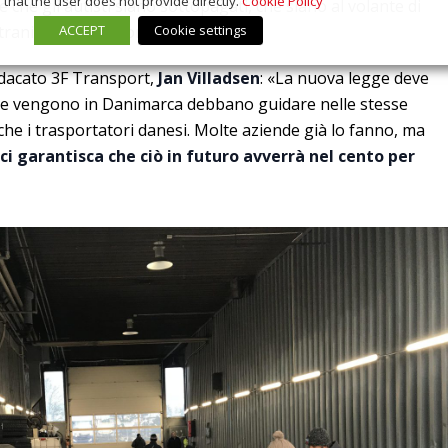
that the user does not provide directly.
Cookie Policy
 che gli autisti siano sottopagati, che siano al volante di
ACCEPT
Cookie settings
traniera non importa.
ndacato 3F Transport,
Jan Villadsen
: «La nuova legge deve
che vengono in Danimarca debbano guidare nelle stesse
che i trasportatori danesi. Molte aziende già lo fanno, ma
i garantisca che ciò in futuro avverrà nel cento per