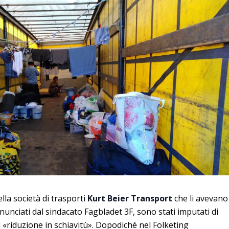
lla società di trasporti
Kurt Beier Transport
che li avevano
nunciati dal sindacato Fagbladet 3F, sono stati imputati di
di «riduzione in schiavitù». Dopodiché nel Folketing