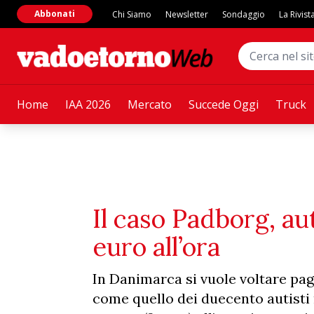
Abbonati
Chi Siamo
Newsletter
Sondaggio
La Rivist
Home
IAA 2026
Mercato
Succede Oggi
Truck
Il caso Padborg, aut
euro all’ora
In Danimarca si vuole voltare pagi
come quello dei duecento autisti re