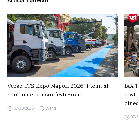
Articoli correlati
Verso LTS Expo Napoli 2026: i temi al
IAA T
centro della manifestazione
costr
cines
07/30/2026
Eventi
07/2