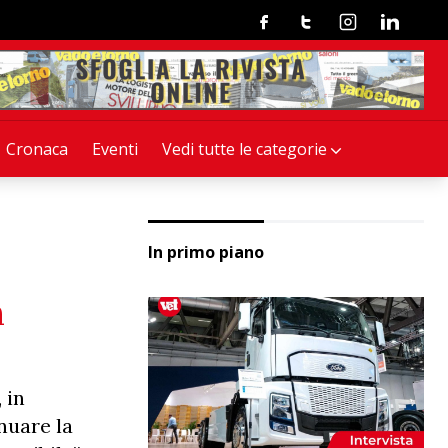
Facebook
Twitter
Instagram
Linkedin
Cronaca
Eventi
Vedi tutte le categorie
In primo piano
n
 in
nuare la