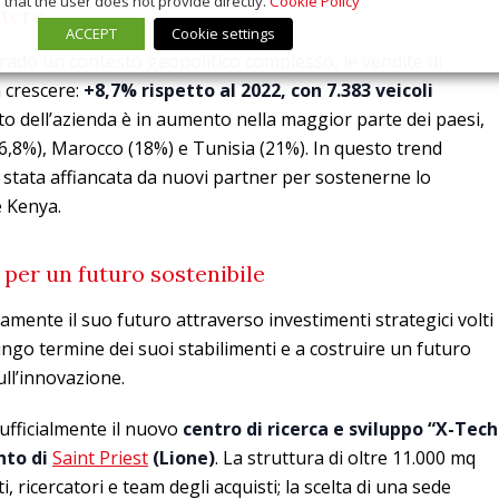
that the user does not provide directly.
Cookie Policy
stero
ACCEPT
Cookie settings
grado un contesto geopolitico complesso, le vendite di
 crescere:
+8,7% rispetto al 2022, con 7.383 veicoli
to dell’azienda è in aumento nella maggior parte dei paesi,
 (6,8%), Marocco (18%) e Tunisia (21%). In questo trend
 stata affiancata da nuovi partner per sostenerne lo
e Kenya.
 per un futuro sostenibile
mente il suo futuro attraverso investimenti strategici volti
lungo termine dei suoi stabilimenti e a costruire un futuro
ull’innovazione.
ufficialmente il nuovo
centro di ricerca e sviluppo “X-Tech
nto di
Saint Priest
(Lione)
. La struttura di oltre 11.000 mq
, ricercatori e team degli acquisti; la scelta di una sede