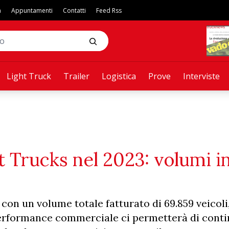
a
Appuntamenti
Contatti
Feed Rss
Light Truck
Trailer
Logistica
Prove
Interviste
lt Trucks nel 2023: volumi i
con un volume totale fatturato di 69.859 veicoli,
performance commerciale ci permetterà di conti