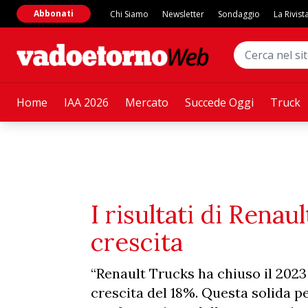
Abbonati
Chi Siamo
Newsletter
Sondaggio
La Rivist
Home
IAA 2026
Mercato
Succede Oggi
Truck
I risultati di Renau
crescita
“Renault Trucks ha chiuso il 2023 
crescita del 18%. Questa solida 