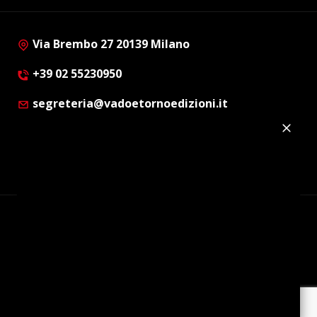
Via Brembo 27 20139 Milano
+39 02 55230950
segreteria@vadoetornoedizioni.it
Privacy Policy
Cookie Policy
Customer Privacy Policy
Facebook
Twitter
Instagram
Linkedin
© Copyright 2012 - 2026 | Vado e Torno Edizioni |
Tutti i diritti riservati | P.I. : 08514160152