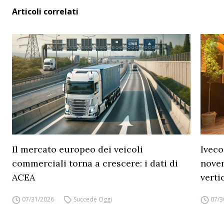
Articoli correlati
Il mercato europeo dei veicoli
Iveco
commerciali torna a crescere: i dati di
novem
ACEA
verti
07/31/2026
Succede Oggi
07/3