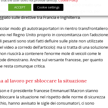
that the user does not provide directly.
Cookie Policy
variante maggiormente contagiosa, hanno però creato una
ACCEPT
Cookie settings
plicatissima, in assenza di adeguati servizi igienici, per
giato sulle direttive tra Francia e Inghilterra.
ticolar modo gli autotrasportatori in rientro transfrontaliero
vano nel Regno Unito proprio in concomitanza con l’adozione
 pesanti sono stati fatti defluire sulle piste non utilizzate
l video a corredo dell’articolo): ma si tratta di una soluzione
non riuscirà a contenere l’enorme mole di veicoli come le
code dimostrano. Anche sul versante francese, per quanto
ne resta comunque critica.
a al lavoro per sbloccare la situazione
hnson e il presidente francese Emmanuel Macron stanno
loccare la situazione nel rispetto delle norme di sicurezza
chio, hanno avvisato le sigle dei consumatori, ci sono