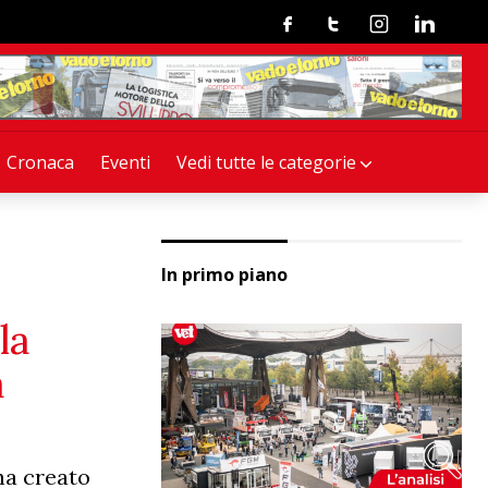
Facebook
Twitter
Instagram
Linkedin
Cronaca
Eventi
Vedi tutte le categorie
In primo piano
la
a
 ha creato