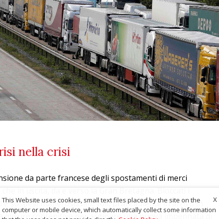
si nella crisi
ensione da parte francese degli spostamenti di merci
che in uscita, da e verso la Gran Bretagna. Bloccati i
X
This Website uses cookies, small text files placed by the site on the
l e sospesi numerosissimi voli, praticamente in arrivo in
computer or mobile device, which automatically collect some information
. Le misure contenitive per arginare una nuova impennata di