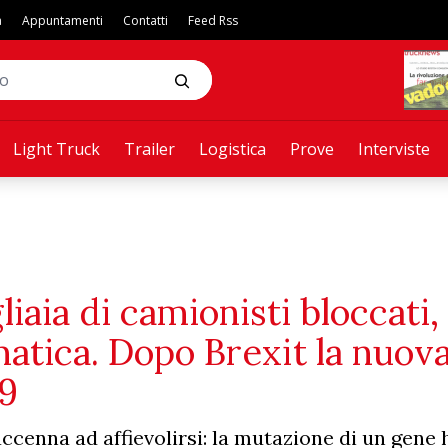
a
Appuntamenti
Contatti
Feed Rss
Light Truck
Trailer
Logistica
Prove
Interviste
iaia di camionisti bloccati, 
atica. Dopo Brexit la nuov
19
 accenna ad affievolirsi: la mutazione di un gene