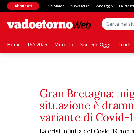
Abbonati
Chi Siamo
Newsletter
Sondaggio
La Rivist
Home
IAA 2026
Mercato
Succede Oggi
Truck
Gran Bretagna: migl
situazione è dramm
variante di Covid-
La crisi infinita del Covid-19 non