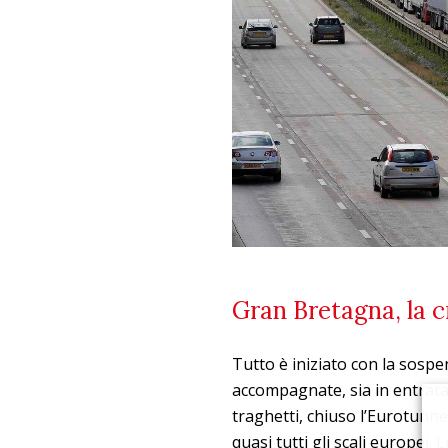
Gran Bretagna, la cri
Tutto è iniziato con la sosp
accompagnate, sia in entrata 
traghetti, chiuso l’Eurotunne
quasi tutti gli scali europei