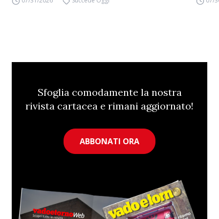
07/31/2026
Succede Oggi
07/3
Sfoglia comodamente la nostra
rivista cartacea e rimani aggiornato!
ABBONATI ORA