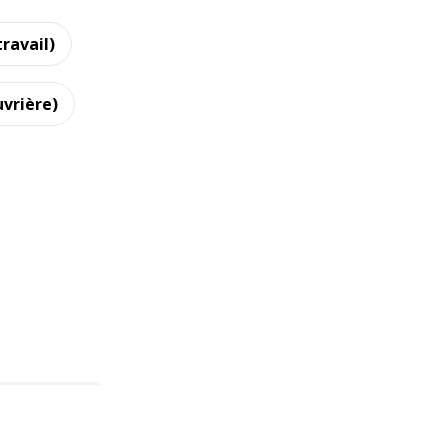
ravail)
uvrière)