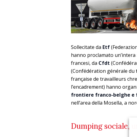
Sollecitate da
Etf
(Federazione
hanno proclamato un’intera s
francesi, da
Cfdt
(Confédérat
(Confédération générale du t
française de travailleurs chre
l’encadrement) hanno organizz
frontiere franco-belghe e
nell’area della Mosella, a nor
Dumping sociale, u