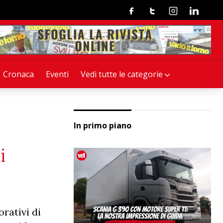
Facebook
Twitter
Instagram
Linkedin
Cronaca
Eventi
Vedi tutte le categorie
In primo piano
i
rativi di