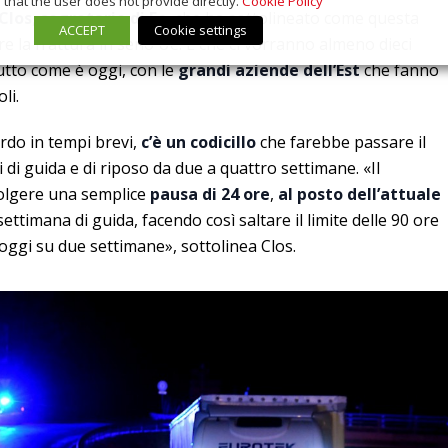
that the user does not provide directly.
Cookie Policy
Clos
,
segretario di Fo
, che ha sottolineato come questa
ACCEPT
Cookie settings
e la frattura in seno Ue. E che ci vorranno almeno dieci
utto come è oggi, con le
grandi aziende dell’Est
che fanno
li.
rdo in tempi brevi,
c’è un codicillo
che farebbe passare il
 di guida e di riposo da due a quattro settimane. «Il
svolgere una semplice
pausa di 24 ore
,
al posto dell’attuale
 settimana di guida, facendo così saltare il limite delle 90 ore
oggi su due settimane», sottolinea Clos.