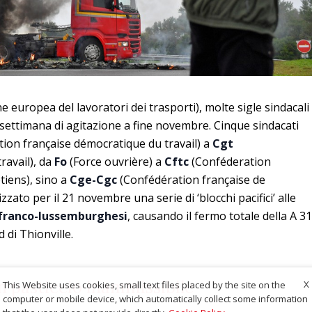
 europea del lavoratori dei trasporti), molte sigle sindacali
ettimana di agitazione a fine novembre. Cinque sindacati
ion française démocratique du travail) a
Cgt
ravail), da
Fo
(Force ouvrière) a
Cftc
(Conféderation
tiens), sino a
Cge-Cgc
(Confédération française de
ato per il 21 novembre una serie di ‘blocchi pacifici’ alle
 franco-lussemburghesi
, causando il fermo totale della A 31
d di Thionville.
n pasticcio inammissibile
X
This Website uses cookies, small text files placed by the site on the
computer or mobile device, which automatically collect some information