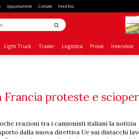
a
Appuntamenti
Contatti
Feed Rss
Light Truck
Trailer
Logistica
Prove
Interviste
 Francia proteste e scioper
he reazioni tra i camionisti italiani la notizia
porto dalla nuova direttiva Ue sui distacchi lavo