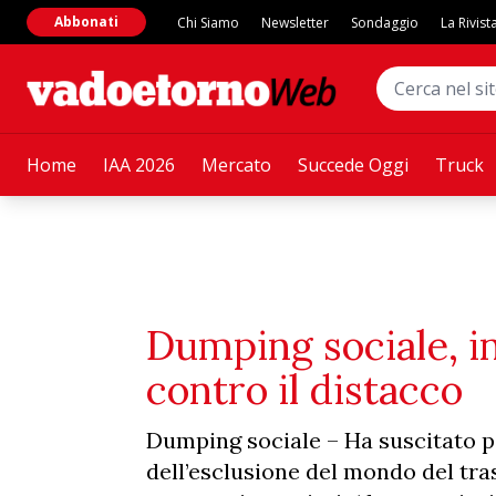
Abbonati
Chi Siamo
Newsletter
Sondaggio
La Rivist
Home
IAA 2026
Mercato
Succede Oggi
Truck
Dumping sociale, in
contro il distacco
Dumping sociale – Ha suscitato poc
dell’esclusione del mondo del tras