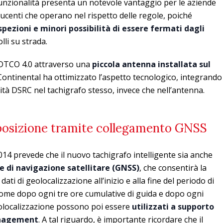
funzionalità presenta un notevole vantaggio per le aziende
ucenti che operano nel rispetto delle regole, poiché
pezioni e minori possibilità di essere fermati dagli
lli su strada.
 DTCO 4.0 attraverso una
piccola antenna installata sul
, Continental ha ottimizzato l’aspetto tecnologico, integrando
alità DSRC nel tachigrafo stesso, invece che nell’antenna.
 posizione tramite collegamento GNSS
014 prevede che il nuovo tachigrafo intelligente sia anche
e di navigazione satellitare (GNSS)
, che consentirà la
ati di geolocalizzazione all’inizio e alla fine del periodo di
come dopo ogni tre ore cumulative di guida e dopo ogni
 geolocalizzazione possono poi essere
utilizzati a supporto
management
. A tal riguardo, è importante ricordare che il