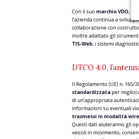
Con il suo
marchio VDO
, Co
l’azienda continua a sviluppar
collaborazione con costruttori
inoltre adattato gli strumenti 
TIS-Web
, i sistemi diagnosti
DTCO 4.0, l’antenna
Il Regolamento (UE) n. 165/20
standardizzata
per migliora
di un’appropriata autenticazion
informazioni su eventuali vi
trasmessi in modalità wirel
Questi dati aiuteranno gli op
veicoli in movimento, consen