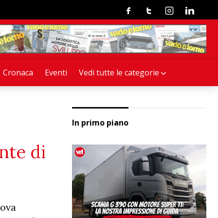
Facebook
Twitter
Instagram
Linkedin
Cronaca
Eventi
Vedi tutte le categorie
In primo piano
nte di
uova