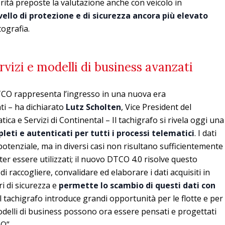
rità preposte la valutazione anche con veicolo in
ivello di protezione e di sicurezza ancora più elevato
tografia.
vizi e modelli di business avanzati
CO rappresenta l’ingresso in una nuova era
ati – ha dichiarato
Lutz Scholten
, Vice President del
ca e Servizi di Continental – Il tachigrafo si rivela oggi una
leti e autenticati per tutti i processi telematici
. I dati
otenziale, ma in diversi casi non risultano sufficientemente
ter essere utilizzati;
il nuovo DTCO 4.0 risolve questo
i raccogliere, convalidare ed elaborare i dati acquisiti in
ri di sicurezza e
permette lo scambio di questi dati con
l tachigrafo introduce grandi opportunità per le flotte e per
 modelli di business possono ora essere pensati e progettati
CO”.