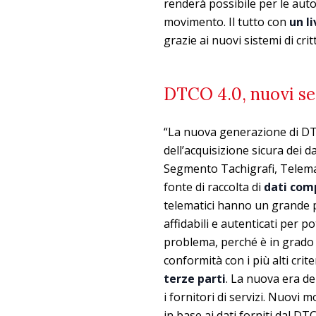
renderà possibile per le auto
movimento. Il tutto con
un l
grazie ai nuovi sistemi di crit
DTCO 4.0, nuovi ser
“La nuova generazione di DT
dell’acquisizione sicura dei d
Segmento Tachigrafi, Telemati
fonte di raccolta di
dati comp
telematici hanno un grande p
affidabili e autenticati per po
problema, perché è in grado d
conformità con i più alti crite
terze parti
. La nuova era de
i fornitori di servizi. Nuovi
in base ai dati forniti dal DT