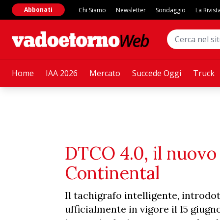
Abbonati
Chi Siamo
Newsletter
Sondaggio
La Rivist
Home
IAA 2026
Mercato
Succede Oggi
Truck
DTCO 4.0, il nuovo 
Continental
Il tachigrafo intelligente, introd
ufficialmente in vigore il 15 giugn