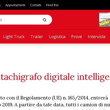
a
Appuntamenti
Contatti
Feed Rss
Light Truck
Trailer
Logistica
Prove
Interviste
tachigrafo digitale intellige
otto con il Regolamento (UE) n. 165/2014, entrerà
o 2019. A partire da tale data, tutti i camion di n