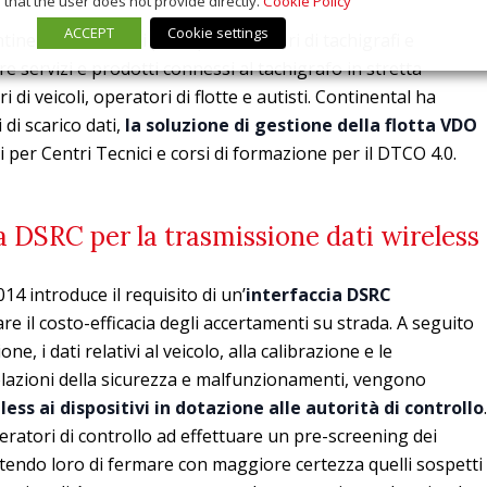
that the user does not provide directly.
Cookie Policy
ACCEPT
Cookie settings
ntinental è uno dei principali fornitori di tachigrafi e
e servizi e prodotti connessi al tachigrafo in stretta
 di veicoli, operatori di flotte e autisti. Continental ha
di scarico dati,
la soluzione di gestione della flotta VDO
ci per Centri Tecnici e corsi di formazione per il DTCO 4.0.
 DSRC per la trasmissione dati wireless
14 introduce il requisito di un’
interfaccia DSRC
re il costo-efficacia degli accertamenti su strada. A seguito
e, i dati relativi al veicolo, alla calibrazione e le
olazioni della sicurezza e malfunzionamenti, vengono
ess ai dispositivi in dotazione alle autorità di controllo
.
eratori di controllo ad effettuare un pre-screening dei
tendo loro di fermare con maggiore certezza quelli sospetti