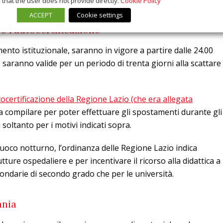
that the user does not provide directly.
Cookie Policy
ACCEPT
Cookie settings
e l’autocertificazione
ento istituzionale, saranno in vigore a partire dalle 24.00
saranno valide per un periodo di trenta giorni alla scattare
tocertificazione della Regione Lazio (che era allegata
 compilare per poter effettuare gli spostamenti durante gli
 soltanto per i motivi indicati sopra.
ifuoco notturno, l’ordinanza delle Regione Lazio indica
ture ospedaliere e per incentivare il ricorso alla didattica a
condarie di secondo grado che per le università.
ania