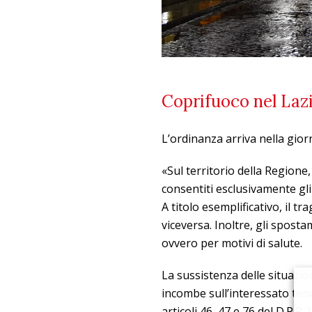
Coprifuoco nel Lazi
L’ordinanza arriva nella gior
«Sul territorio della Regione
consentiti esclusivamente g
A titolo esemplificativo, il t
viceversa. Inoltre, gli sposta
ovvero per motivi di salute.
La sussistenza delle situazi
incombe sull’interessato tenu
articoli 46, 47 e 76 del D.P.R