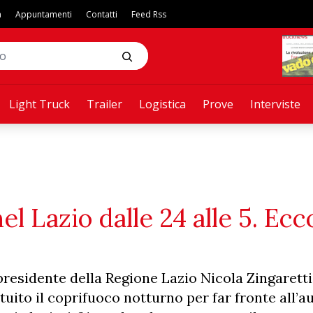
a
Appuntamenti
Contatti
Feed Rss
Light Truck
Trailer
Logistica
Prove
Interviste
l Lazio dalle 24 alle 5. Ecc
residente della Regione Lazio Nicola Zingaretti
ituito il coprifuoco notturno per far fronte all’