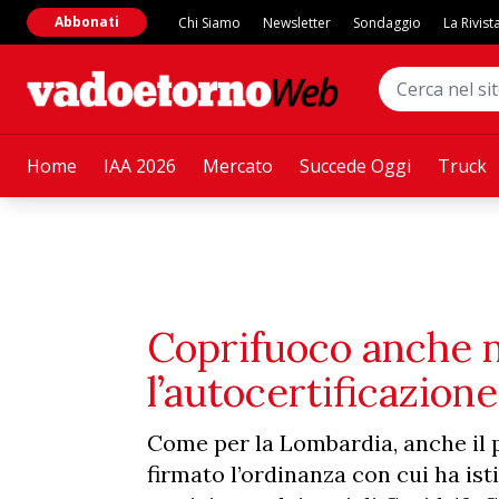
Abbonati
Chi Siamo
Newsletter
Sondaggio
La Rivist
Home
IAA 2026
Mercato
Succede Oggi
Truck
Coprifuoco anche ne
l’autocertificazione
Come per la Lombardia, anche il p
firmato l’ordinanza con cui ha ist