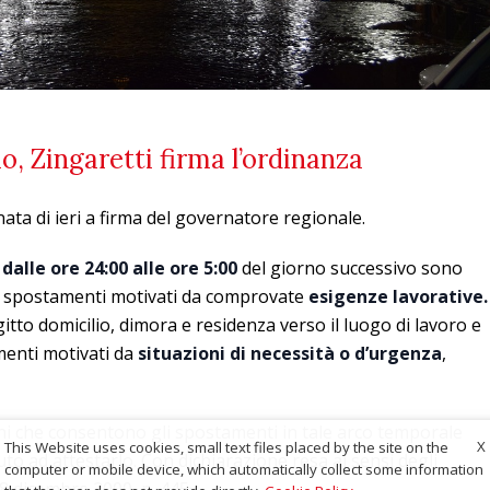
o, Zingaretti firma l’ordinanza
nata di ieri a firma del governatore regionale.
,
dalle ore 24:00 alle ore 5:00
del giorno successivo sono
li spostamenti motivati da comprovate
esigenze lavorative.
ragitto domicilio, dimora e residenza verso il luogo di lavoro e
menti motivati da
situazioni di necessità o d’urgenza
,
oni che consentono gli spostamenti in tale arco temporale
X
This Website uses cookies, small text files placed by the site on the
to ad attestarlo. Con dichiarazione resa ai sensi degli
computer or mobile device, which automatically collect some information
 28 dicembre 2000, n. 445».