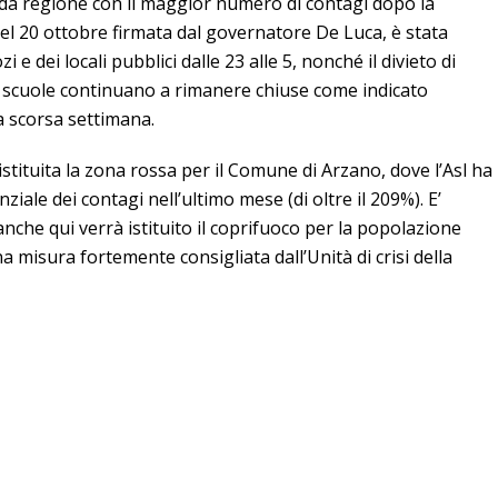
da regione con il maggior numero di contagi dopo la
el 20 ottobre firmata dal governatore De Luca, è stata
 e dei locali pubblici dalle 23 alle 5, nonché il divieto di
 scuole continuano a rimanere chiuse come indicato
a scorsa settimana.
tituita la zona rossa per il Comune di Arzano, dove l’Asl ha
ale dei contagi nell’ultimo mese (di oltre il 209%). E’
anche qui verrà istituito il coprifuoco per la popolazione
a misura fortemente consigliata dall’Unità di crisi della