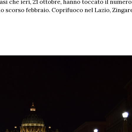
Casi che ieri, 21 ottobre, hanno toccato il numero
lo scorso febbraio. Coprifuoco nel Lazio, Zingare