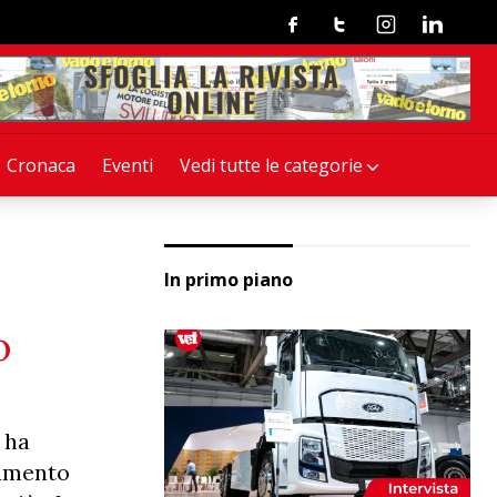
Facebook
Twitter
Instagram
Linkedin
Cronaca
Eventi
Vedi tutte le categorie
In primo piano
o
 ha
aumento