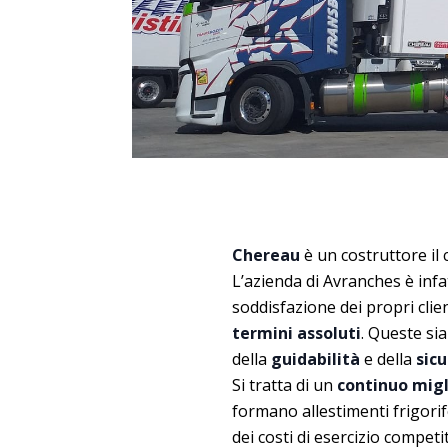
Chereau
è un costruttore il
L’azienda di Avranches è infatt
soddisfazione dei propri clie
termini assoluti
. Queste sia
della
guidabilità
e della
sic
Si tratta di un
continuo migl
formano allestimenti frigori
dei costi di esercizio compet