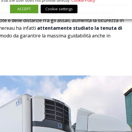
that the user does not provide directly.
Cookie Policy
di sinistro e, al contempo, di riuscire a sostituire il pezzo in
ACCEPT
Cookie settings
mi macchina
. Una soluzione che, insieme alle misure
ote e delle distanze fra gli assali, aumenta la sicurezza in
hereau ha infatti
attentamente studiato la tenuta di
n modo da garantire la massima guidabilità anche in