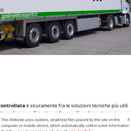
ontrollata
è sicuramente fra le soluzioni tecniche più utili
uttore francese. Si tratta, nello specifico, di un elemento
X
This Website uses cookies, small text files placed by the site on the
ore in grado di
assorbire gli urti
da tamponamento
computer or mobile device, which automatically collect some information
 tempo. La duplice funzione è quella di garantire una