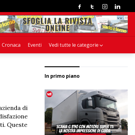
Facebook
Twitter
Instagram
Linkedin
Cronaca
Eventi
Vedi tutte le categorie
In primo piano
azienda di
ddisfazione
ti. Queste