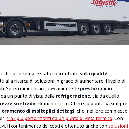
 cui focus è sempre stato concentrato sulla
qualità
.
i alla ricerca di soluzioni in grado di aumentare il livello di
nti. Senza dimenticare, ovviamente, le
prestazioni in
 da un punto di vista della
refrigerazione
, sia da quello
urezza su strada
. Elementi su cui Chereau punta da sempre.
ioramento di molteplici dettagli
che, nel loro complesso,
feri
fra i più performanti da un punto di vista termico
. Con
itivi. Il contenimento dei costi è ottenuto anche con
soluzioni