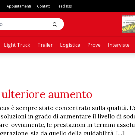
a
Appuntamenti
Contatti
Feed Rss
Light Truck
Trailer
Logistica
Prove
Interviste
n ulteriore aumento
ocus è sempre stato concentrato sulla qualità. L’
 soluzioni in grado di aumentare il livello di so
are, ovviamente, le prestazioni in termini assolu
igerazione, sia da quello della guidabilità […]