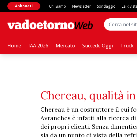
Abbonati
Chi Siamo
Newsletter
Sondaggio
La Rivist
Home
IAA 2026
Mercato
Succede Oggi
Truck
Chereau, qualità i
Chereau è un costruttore il cui f
Avranches è infatti alla ricerca di
dei propri clienti. Senza dimentic
sia da un punto di vista della refr