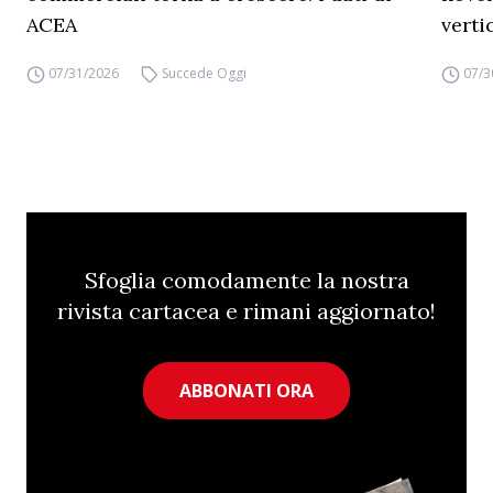
ACEA
verti
07/31/2026
Succede Oggi
07/3
Sfoglia comodamente la nostra
rivista cartacea e rimani aggiornato!
ABBONATI ORA