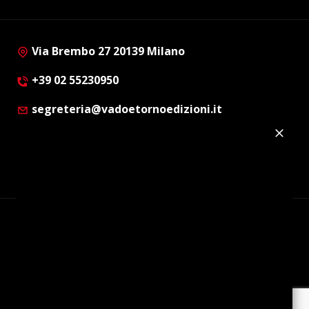
Via Brembo 27 20139 Milano
+39 02 55230950
segreteria@vadoetornoedizioni.it
Privacy Policy
Cookie Policy
Customer Privacy Policy
Facebook
Twitter
Instagram
Linkedin
© Copyright 2012 - 2026 | Vado e Torno Edizioni |
Tutti i diritti riservati | P.I. : 08514160152