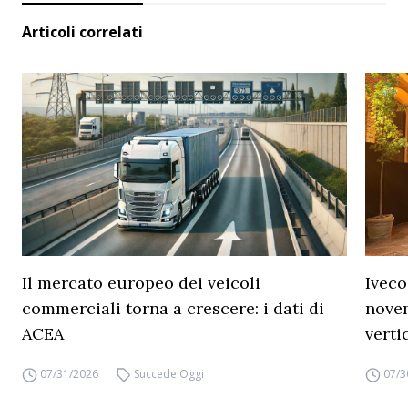
Articoli correlati
Il mercato europeo dei veicoli
Iveco
commerciali torna a crescere: i dati di
novem
ACEA
verti
07/31/2026
Succede Oggi
07/3