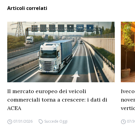
Articoli correlati
Il mercato europeo dei veicoli
Iveco
commerciali torna a crescere: i dati di
novem
ACEA
verti
07/31/2026
Succede Oggi
07/3