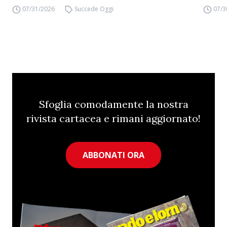
07/31/2026
Succede Oggi
07/3
Sfoglia comodamente la nostra
rivista cartacea e rimani aggiornato!
ABBONATI ORA