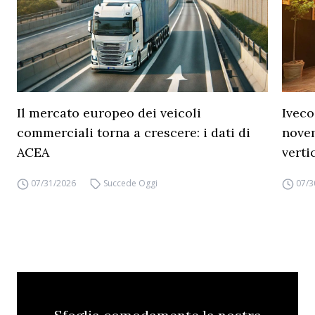
Il mercato europeo dei veicoli
Iveco
commerciali torna a crescere: i dati di
novem
ACEA
verti
07/31/2026
Succede Oggi
07/3