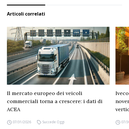
Articoli correlati
Il mercato europeo dei veicoli
Iveco
commerciali torna a crescere: i dati di
novem
ACEA
verti
07/31/2026
Succede Oggi
07/3