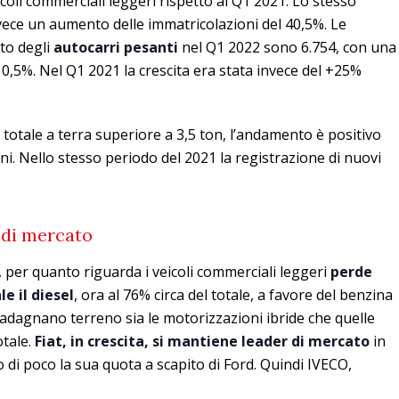
icoli commerciali leggeri rispetto al Q1 2021. Lo stesso
ece un aumento delle immatricolazioni del 40,5%. Le
ato degli
autocarri pesanti
nel Q1 2022 sono 6.754, con una
0,5%. Nel Q1 2021 la crescita era stata invece del +25%
o totale a terra superiore a 3,5 ton, l’andamento è positivo
i. Nello stesso periodo del 2021 la registrazione di nuovi
 di mercato
 per quanto riguarda i veicoli commerciali leggeri
perde
e il diesel
, ora al 76% circa del totale, a favore del benzina
uadagnano terreno sia le motorizzazioni ibride che quelle
otale.
Fiat, in crescita, si mantiene leader di mercato
in
o di poco la sua quota a scapito di Ford. Quindi IVECO,