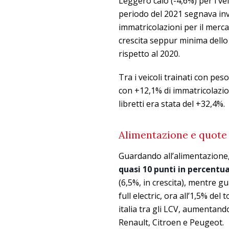
Leggero calo (-4,6%) per i ve
periodo del 2021 segnava inv
immatricolazioni per il merc
crescita seppur minima dello 
rispetto al 2020.
Tra i veicoli trainati con pes
con +12,1% di immatricolazion
libretti era stata del +32,4%.
Alimentazione e quote
Guardando all’alimentazione,
quasi 10 punti in percentual
(6,5%, in crescita), mentre g
full electric, ora all’1,5% del t
italia tra gli LCV, aumentand
Renault, Citroen e Peugeot.