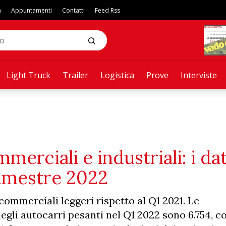
a
Appuntamenti
Contatti
Feed Rss
Light Truck
Trailer
Logistica
Prove
Interviste
merciali e industriali: i dat
rimestre 2022
 commerciali leggeri rispetto al Q1 2021. Le
egli autocarri pesanti nel Q1 2022 sono 6.754, c