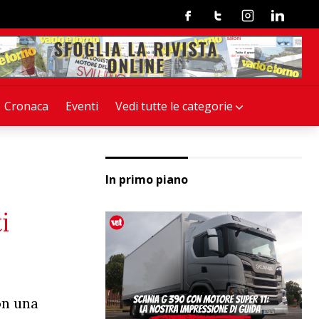
Facebook
Twitter
Instagram
Linkedin
Cronaca
Eventi
Vedi tutte le categorie
In primo piano
i
on una