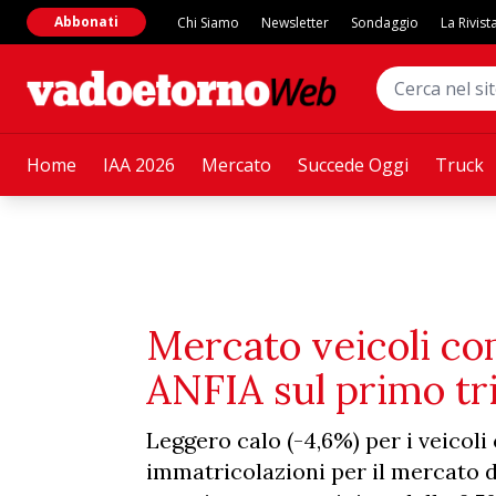
Abbonati
Chi Siamo
Newsletter
Sondaggio
La Rivist
Home
IAA 2026
Mercato
Succede Oggi
Truck
Mercato veicoli com
ANFIA sul primo t
Leggero calo (-4,6%) per i veicoli
immatricolazioni per il mercato d