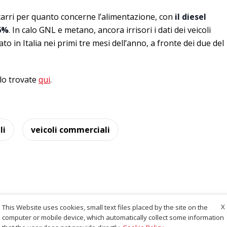
ocarri per quanto concerne l’alimentazione, con
il diesel
96%
. In calo GNL e metano, ancora irrisori i dati dei veicoli
ato in Italia nei primi tre mesi dell’anno, a fronte dei due del
lo trovate
qui
.
li
veicoli commerciali
X
This Website uses cookies, small text files placed by the site on the
computer or mobile device, which automatically collect some information