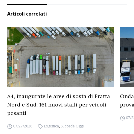
Articoli correlati
A4, inaugurate le aree di sosta di Fratta
Ondat
Nord e Sud: 161 nuovi stalli per veicoli
prova
pesanti
07/2
07/27/2026
Logistica
,
Succede Oggi