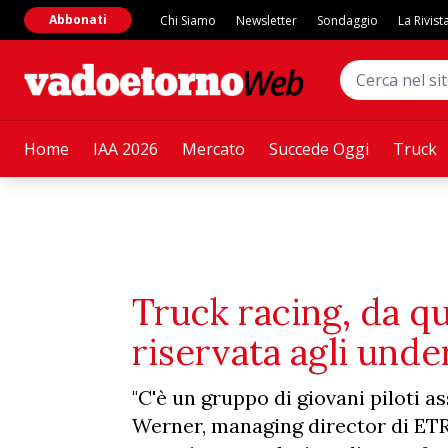
Abbonati
Chi Siamo
Newsletter
Sondaggio
La Rivist
Home
IAA 2026
Mercato
Succede Oggi
Truck
Truck racing, da q
riservata agli und
"C'è un gruppo di giovani piloti a
Werner, managing director di ET