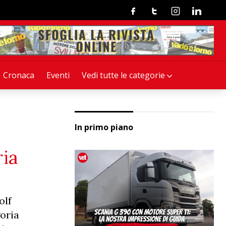
Facebook
Twitter
Instagram
Linkedin
Cronaca
Eventi
Vedi tutte le categorie
In primo piano
ria
olf
oria