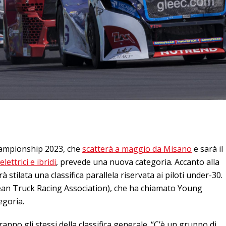
ampionship 2023, che
scatterà a maggio da Misano
e sarà il
lettrici e ibridi
, prevede una nuova categoria. Accanto alla
arà stilata una classifica parallela riservata ai piloti under-30.
ean Truck Racing Association), che ha chiamato Young
egoria.
anno gli stessi della classifica generale. “C’è un gruppo di