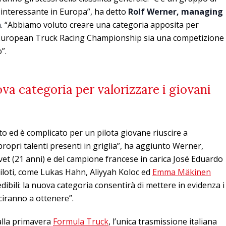
 interessante in Europa”, ha detto
Rolf Werner, managing
n
. “Abbiamo voluto creare una categoria apposita per
e l’European Truck Racing Championship sia una competizione
”.
ova categoria per valorizzare i giovani
alto ed è complicato per un pilota giovane riuscire a
ropri talenti presenti in griglia”, ha aggiunto Werner,
vet (21 anni) e del campione francese in carica José Eduardo
piloti, come Lukas Hahn, Aliyyah Koloc ed
Emma Mäkinen
ibili: la nuova categoria consentirà di mettere in evidenza i
sciranno a ottenere”.
alla primavera
Formula Truck
, l’unica trasmissione italiana