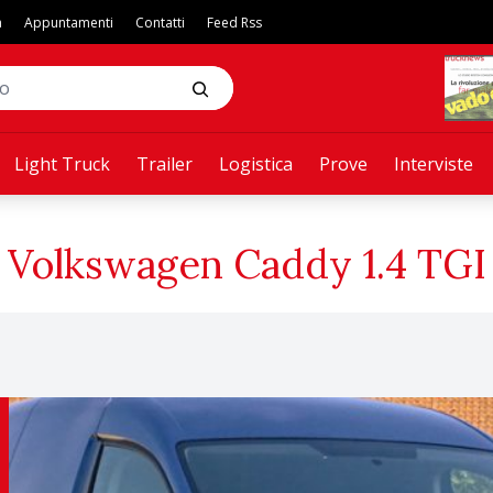
a
Appuntamenti
Contatti
Feed Rss
Light Truck
Trailer
Logistica
Prove
Interviste
Volkswagen Caddy 1.4 TGI