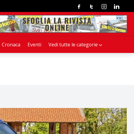
Facebook
Twitter
Instagram
Linkedin
Cronaca
Eventi
Vedi tutte le categorie