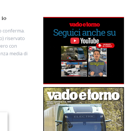
 io
to conferma.
o) riservato
vero con
enza media di