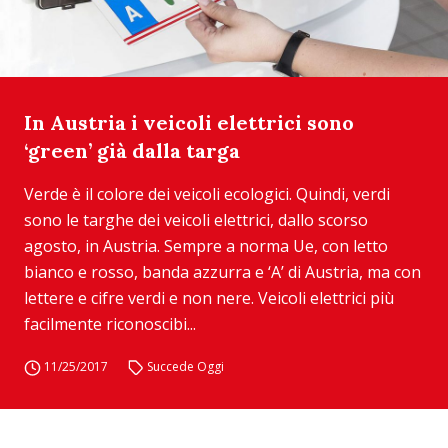
In Austria i veicoli elettrici sono
‘green’ già dalla targa
Verde è il colore dei veicoli ecologici. Quindi, verdi
sono le targhe dei veicoli elettrici, dallo scorso
agosto, in Austria. Sempre a norma Ue, con letto
bianco e rosso, banda azzurra e ‘A’ di Austria, ma con
lettere e cifre verdi e non nere. Veicoli elettrici più
facilmente riconoscibi...
11/25/2017
Succede Oggi