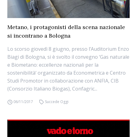
Metano, i protagonisti della scena nazionale
si incontrano a Bologna
Lo scorso giovedì 8 giugno, presso l’Auditorium Enzo
Biagi di Bologna, si è svolto il convegno ‘Gas naturale
e Biometano: eccellenze nazionali per la
sostenibilità‘ organizzato da Econometrica e Centro
Studi Promotor in collaborazione con ANFIA, CIB
(Consorzio Italiano Biogas), Confagric...
06/11/2017
Succede Oggi