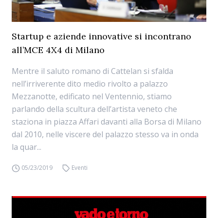
Startup e aziende innovative si incontrano
all’MCE 4X4 di Milano
Mentre il saluto romano di Cattelan si sfalda
nell’irriverente dito medio rivolto a palazzo
Mezzanotte, edificato nel Ventennio, stiamo
parlando della scultura dell’artista veneto che
staziona in piazza Affari davanti alla Borsa di Milano
dal 2010, nelle viscere del palazzo stesso va in onda
la quar...
05/23/2019
Eventi