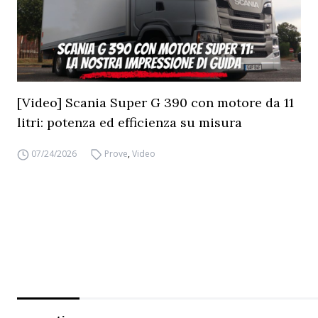
[Video] Scania Super G 390 con motore da 11
litri: potenza ed efficienza su misura
07/24/2026
Prove
,
Video