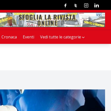
Facebook
Twitter
Instagram
Linkedin
Cronaca
Eventi
Vedi tutte le categorie