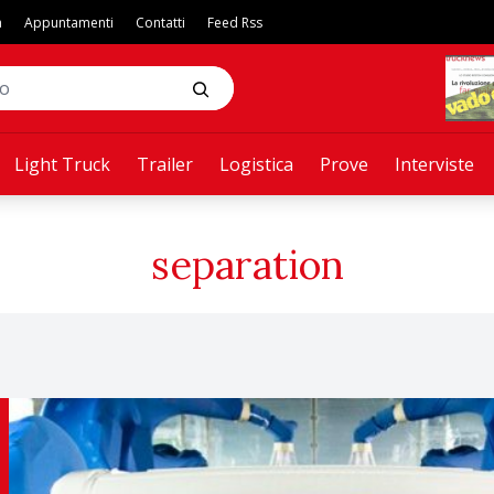
a
Appuntamenti
Contatti
Feed Rss
Light Truck
Trailer
Logistica
Prove
Interviste
separation