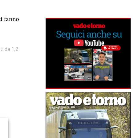
ti fanno
,
ti da 1,2