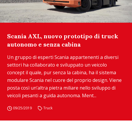
Scania AXL, nuovo prototipo di truck
autonomo e senza cabina
Un gruppo di esperti Scania appartenenti a diversi
settori ha collaborato e sviluppato un veicolo
concept il quale, pur senza la cabina, ha il sistema
modulare Scania nel cuore del proprio design. Viene
posta così un’altra pietra miliare nello sviluppo di
veicoli pesanti a guida autonoma. Ment...
09/25/2019
Truck