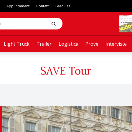
a
Appuntamenti
Contatti
Feed Rss
Light Truck
Trailer
Logistica
Prove
Interviste
SAVE Tour