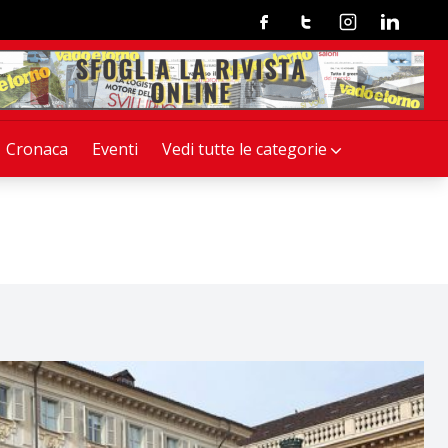
Facebook
Twitter
Instagram
Linkedin
Cronaca
Eventi
Vedi tutte le categorie