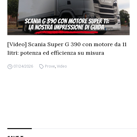
[Video] Scania Super G 390 con motore da 11
litri: potenza ed efficienza su misura
07/24/2026
Prove
,
Video