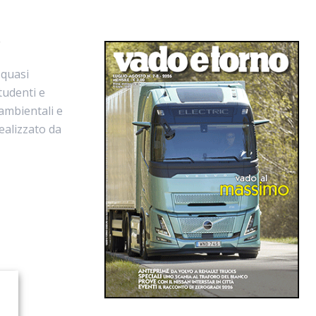
r
 quasi
tudenti e
 ambientali e
ealizzato da