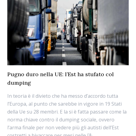
Pugno duro nella UE: l’Est ha stufato col
dumping
In teoria è il divieto che ha messo d’accordo tutta
l’Europa, al punto che sarebbe in vigore in 19 Stati
della Ue su 28 membri. E la si è fatta passare come la
norma chiave contro il dumping sociale, ovvero
l’arma finale per non vedere più gli autisti dell’Est
costretti a bivaccare per mesi nelle [&...