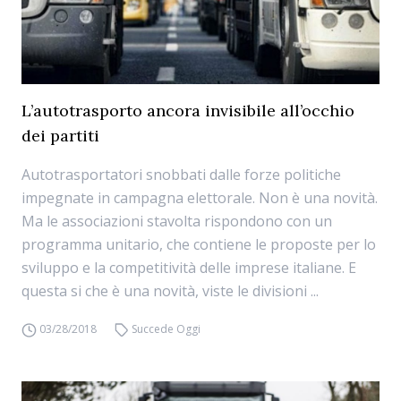
L’autotrasporto ancora invisibile all’occhio
dei partiti
Autotrasportatori snobbati dalle forze politiche
impegnate in campagna elettorale. Non è una novità.
Ma le associazioni stavolta rispondono con un
programma unitario, che contiene le proposte per lo
sviluppo e la competitività delle imprese italiane. E
questa si che è una novità, viste le divisioni ...
03/28/2018
Succede Oggi