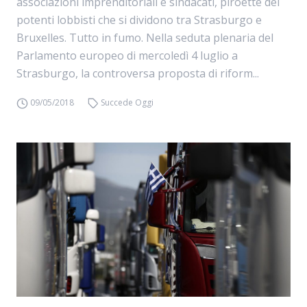
associazioni imprenditoriali e sindacati, piroette dei
potenti lobbisti che si dividono tra Strasburgo e
Bruxelles. Tutto in fumo. Nella seduta plenaria del
Parlamento europeo di mercoledì 4 luglio a
Strasburgo, la controversa proposta di riform...
09/05/2018
Succede Oggi