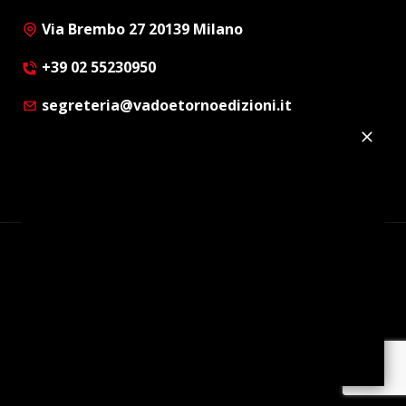
Via Brembo 27 20139 Milano
+39 02 55230950
segreteria@vadoetornoedizioni.it
Privacy Policy
Cookie Policy
Customer Privacy Policy
Facebook
Twitter
Instagram
Linkedin
© Copyright 2012 - 2026 | Vado e Torno Edizioni |
Tutti i diritti riservati | P.I. : 08514160152