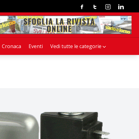
Facebook
Twitter
Instagram
Linkedin
Cronaca
Eventi
Vedi tutte le categorie