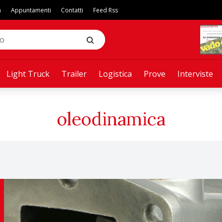
a
Appuntamenti
Contatti
Feed Rss
Light Truck
Trailer
Logistica
Prove
Interviste
oleodinamica