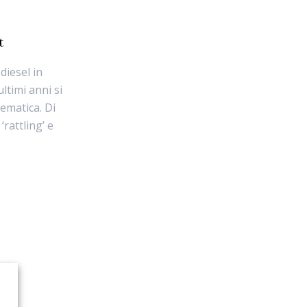
t
diesel in
ltimi anni si
ematica. Di
rattling’ e