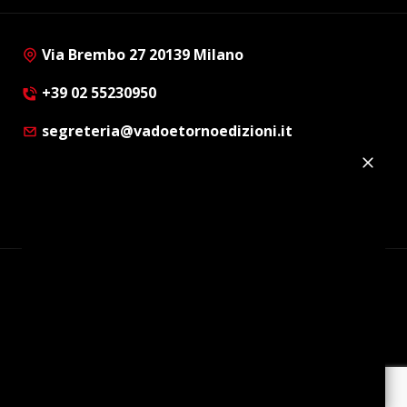
Via Brembo 27 20139 Milano
+39 02 55230950
segreteria@vadoetornoedizioni.it
Privacy Policy
Cookie Policy
Customer Privacy Policy
Facebook
Twitter
Instagram
Linkedin
© Copyright 2012 - 2026 | Vado e Torno Edizioni |
Tutti i diritti riservati | P.I. : 08514160152