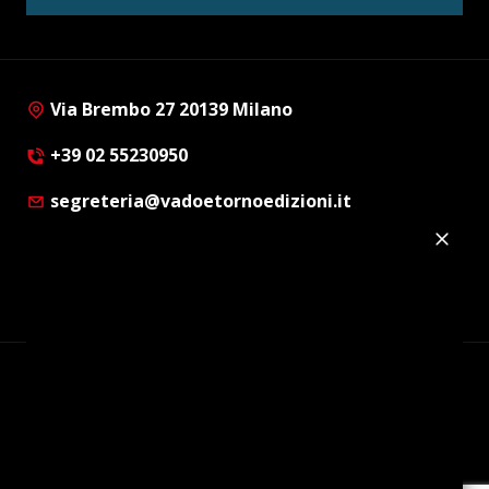
Via Brembo 27 20139 Milano
+39 02 55230950
segreteria@vadoetornoedizioni.it
Privacy Policy
Cookie Policy
Customer Privacy Policy
Facebook
Twitter
Instagram
Linkedin
© Copyright 2012 - 2026 | Vado e Torno Edizioni |